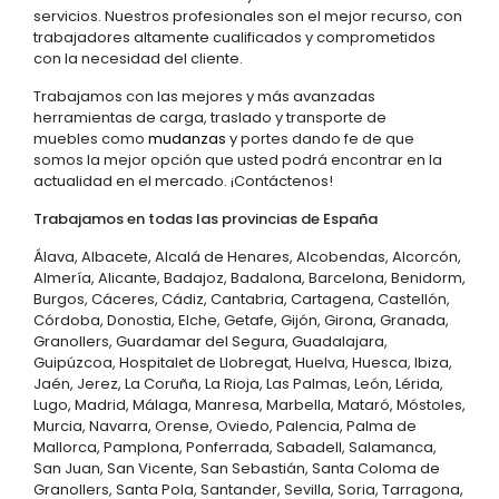
servicios. Nuestros profesionales son el mejor recurso, con
trabajadores altamente cualificados y comprometidos
con la necesidad del cliente.
Trabajamos con las mejores y más avanzadas
herramientas de carga, traslado y transporte de
muebles como
mudanzas
y portes dando fe de que
somos la mejor opción que usted podrá encontrar en la
actualidad en el mercado. ¡Contáctenos!
Trabajamos en todas las provincias de España
Álava, Albacete, Alcalá de Henares, Alcobendas, Alcorcón,
Almería, Alicante, Badajoz, Badalona, Barcelona, Benidorm,
Burgos, Cáceres, Cádiz, Cantabria, Cartagena, Castellón,
Córdoba, Donostia, Elche, Getafe, Gijón, Girona, Granada,
Granollers, Guardamar del Segura, Guadalajara,
Guipúzcoa, Hospitalet de Llobregat, Huelva, Huesca, Ibiza,
Jaén, Jerez, La Coruña, La Rioja, Las Palmas, León, Lérida,
Lugo, Madrid, Málaga, Manresa, Marbella, Mataró, Móstoles,
Murcia, Navarra, Orense, Oviedo, Palencia, Palma de
Mallorca, Pamplona, Ponferrada, Sabadell, Salamanca,
San Juan, San Vicente, San Sebastián, Santa Coloma de
Granollers, Santa Pola, Santander, Sevilla, Soria, Tarragona,