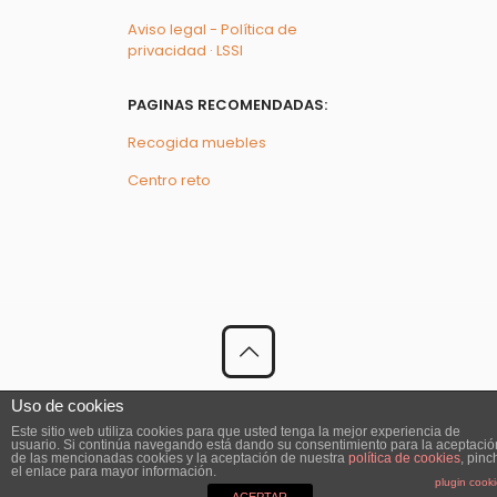
Aviso legal - Política de
privacidad · LSSI
PAGINAS RECOMENDADAS:
Recogida muebles
Centro reto
© 2023 El Recogedor | Todos los Derechos Reservados
Uso de cookies
Este sitio web utiliza cookies para que usted tenga la mejor experiencia de
usuario. Si continúa navegando está dando su consentimiento para la aceptació
de las mencionadas cookies y la aceptación de nuestra
política de cookies
, pinc
el enlace para mayor información.
plugin cook