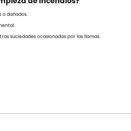
limpieza de incendios?
s o dañados.
mental.
otras suciedades ocasionadas por las llamas.