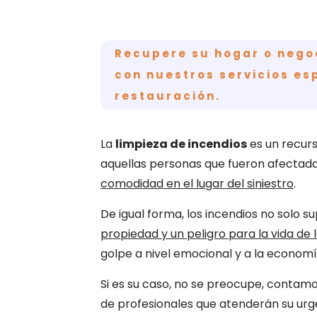
Recupere su hogar o nego
con nuestros servicios es
restauración.
La
limpieza de incendios
es un recurs
aquellas personas que fueron afectad
comodidad en el lugar del siniestro
.
De igual forma, los incendios no solo 
propiedad y un peligro para la vida de
golpe a nivel emocional y a la economí
Si es su caso, no se preocupe, contam
de profesionales que atenderán su urg