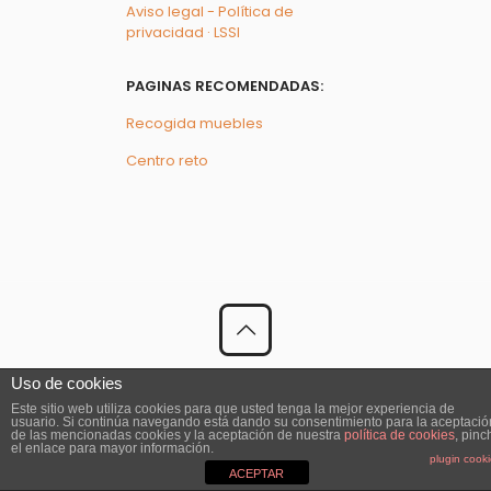
Aviso legal - Política de
privacidad · LSSI
PAGINAS RECOMENDADAS:
Recogida muebles
Centro reto
© 2023 El Recogedor | Todos los Derechos Reservados
Uso de cookies
Este sitio web utiliza cookies para que usted tenga la mejor experiencia de
usuario. Si continúa navegando está dando su consentimiento para la aceptació
de las mencionadas cookies y la aceptación de nuestra
política de cookies
, pinc
el enlace para mayor información.
plugin cook
ACEPTAR