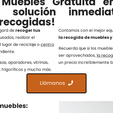
Muebles Gratuita e
La solución inmedi
recogidas!
rgará de
recoger tus
Contamos con el mejor eq
sados, realizar el
la recogida de muebles 
l lugar de reciclaje o
centro
Recuerda que si los muebl
diente.
ser aprovechados,
la reco
as, aparadores, vitrinas,
un precio increíblemente b
 frigoríficos y mucho más.
Llámanos
 muebles: