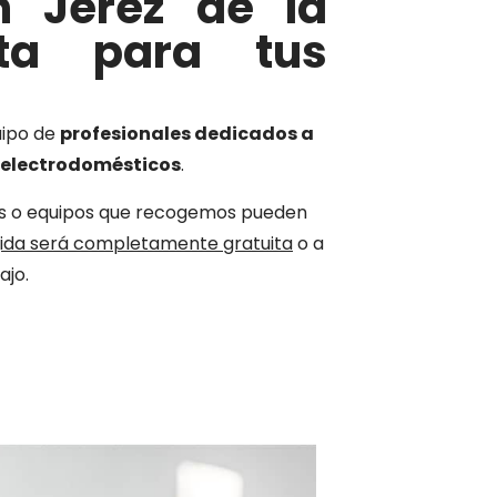
n Jerez de la
ata para tus
uipo de
profesionales dedicados a
y electrodomésticos
.
es o equipos que recogemos pueden
gida será completamente gratuita
o a
ajo.