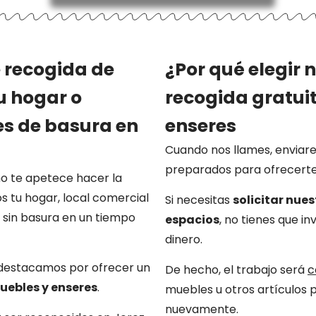
 recogida de
¿Por qué elegir 
u hogar o
recogida gratui
res de basura en
enseres
Cuando nos llames, enviar
preparados para ofrecerte e
no te apetece hacer la
s tu hogar, local comercial
Si necesitas
solicitar nue
sin basura en un tiempo
espacios
, no tienes que i
dinero.
 destacamos por ofrecer un
De hecho, el trabajo será
c
uebles y enseres
.
muebles u otros artículos 
nuevamente.