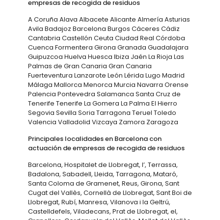
empresas de recogida de residuos
A Coruña Alava Albacete Alicante Almería Asturias
Avila Badajoz Barcelona Burgos Cáceres Cádiz
Cantabria Castellón Ceuta Ciudad Real Córdoba
Cuenca Formentera Girona Granada Guadalajara
Guipuzcoa Huelva Huesca Ibiza Jaén La Rioja Las
Palmas de Gran Canaria Gran Canaria
Fuerteventura Lanzarote León Lérida Lugo Madrid
Málaga Mallorca Menorca Murcia Navarra Orense
Palencia Pontevedra Salamanca Santa Cruz de
Tenerife Tenerife La Gomera La Palma El Hierro
Segovia Sevilla Soria Tarragona Teruel Toledo
Valencia Valladolid Vizcaya Zamora Zaragoza
Principales localidades en Barcelona con
actuación de empresas de recogida de residuos
Barcelona, Hospitalet de Llobregat, l’, Terrassa,
Badalona, Sabadell, Lleida, Tarragona, Mataró,
Santa Coloma de Gramenet, Reus, Girona, Sant
Cugat del Vallès, Cornellà de Llobregat, Sant Boi de
Llobregat, Rubí, Manresa, Vilanova i la Geltrú,
Castelldefels, Viladecans, Prat de Llobregat, el,