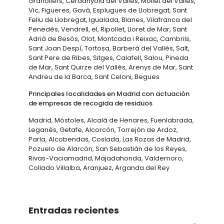
Granollers, Cerdanyola del Vallès, Mollet del Vallès,
Vic, Figueres, Gavà, Esplugues de Llobregat, Sant
Feliu de Llobregat, Igualada, Blanes, Vilafranca del
Penedès, Vendrell, el, Ripollet, Lloret de Mar, Sant
Adrià de Besòs, Olot, Montcada i Reixac, Cambrils,
Sant Joan Despí, Tortosa, Barberà del Vallès, Salt,
Sant Pere de Ribes, Sitges, Calafell, Salou, Pineda
de Mar, Sant Quirze del Vallès, Arenys de Mar, Sant
Andreu de la Barca, Sant Celoni, Begues
Principales localidades en Madrid con actuación
de empresas de recogida de residuos
Madrid, Móstoles, Alcalá de Henares, Fuenlabrada,
Leganés, Getafe, Alcorcón, Torrejón de Ardoz,
Parla, Alcobendas, Coslada, Las Rozas de Madrid,
Pozuelo de Alarcón, San Sebastián de los Reyes,
Rivas-Vaciamadrid, Majadahonda, Valdemoro,
Collado Villalba, Aranjuez, Arganda del Rey
Entradas recientes